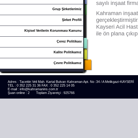
sayılı inşaat fir
Grup Şirketlerimiz
Kahraman inşaat 
gerçekleştirmişti
Şirket Profili
Kayseri Acil Hasta
Kişisel Verilerin Korunması Kanunu
ile ön plana çıkı
Çerez Politikası
Kalite Politikamız
Çevre Politikamız
Adres : Tacettin Veli Mah. Kartal Bulvarı Kahraman Apt. No :34 / A Melikgazi-KAYSERİ
TEL : 0 352 225 31 36 FAX : 0 352 225 14 05
E-mail : info@kahramanins.com.tr
Şuan online : 2 Toplam Ziyaretçi : 925766