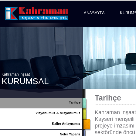
ANASAYFA
KURUM
Kahraman inşaat
KURUMSAL
Tarihçe
Tarihçe
Kahraman inşaat
Vizyonumuz & Misyonumuz
Kayseri menşeili 
Kalite Anlayışımız
projeye imzasını
sektöründe öncü 
Neler Yaparız